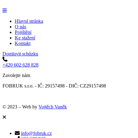
Hlavní stránka
O nás
Pojištění
Ke stažení
Kontakt
Domluvit schůzku
+420 602 628 828
Zavolejte nám
FOBRUK s.r.o. - IČ: 29157498 - DIČ: CZ29157498
© 2023 – Web by
Vojtěch Vaněk
info@fobruk.cz